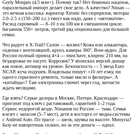
Geely Monjaro (4,5 млн+). Почему так? Нет бешеных наценок,
параллельный импорт делает свое дело. А качество? Nissan —
это вечная классика: вариатор Xtronic без сюрпризов, моторы
2.0–2.5 л (150–200 л.с.) тянут как надо, даже с «автоматом».
Расход скромный — 8–10 л на 100 км в смешанном цикле,
багажник 550+ литров, третий ряд опционально для большой
семьи.
Что радует в X-Trail? Салон — космос! Кожа или алькантара,
сиденья с вентиляцией, круиз, камеры 360°, Bose-аудио. Для
России полный привод 4×4 — must have, клиренс 210 мм, на
бездорожье не пасует. Коррозия? У японских версий днище
как новое, антикор на уровне. Безопасность — 5 звезд Euro
NCAP, куча подушек. Владельцы пишут: «10 лет езжу, ни
одного серьезного ремонта, только масло и фильтры». А
«китайцы»? Там электроника глючит через год, запчасти
ждать месяцами.
Где взять? Серые дилеры в Москве, Питере, Краснодаре —
пригонят под ключ с растаможкой, гарантией 1–2 года.
Сервис недорогой везде, Nissanов по России — тьма. Семья
влезет с запасом (5–7 мест), дети в восторге от медиа-системы
с Android Auto. По трассе — шелк, шумка на высоте. Минусы?
Базу не наворотишь сильно, но за эти деньги — идеал.