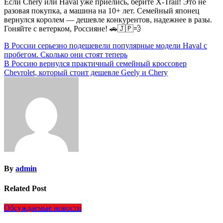
Если Chery или Haval уже приелись, берите X-Trail! Это не
разовая покупка, а машина на 10+ лет. Семейный японец
вернулся королем — дешевле конкурентов, надежнее в разы.
Гоняйте с ветерком, Россияне! 🚗🇯🇵💨
Навигация
В России серьезно подешевели популярные модели Haval с
пробегом. Сколько они стоят теперь
по
В Россию вернулся практичный семейный кроссовер
записям
Chevrolet, который стоит дешевле Geely и Chery
By
admin
Related Post
Обсуждаемые новости